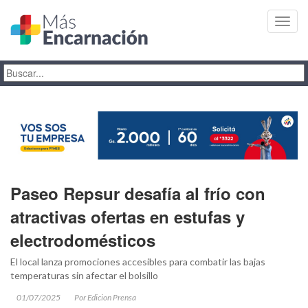
Toggl
navig
Paseo Repsur desafía al frío con
atractivas ofertas en estufas y
electrodomésticos
El local lanza promociones accesibles para combatir las bajas
temperaturas sin afectar el bolsillo
01/07/2025
Por Edicion Prensa