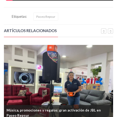
Etiquetas:
Paseo Repsur
ARTÍCULOS RELACIONADOS
Música, promociones y regalos: gran activación de JBL en
Paseo Repsur
Pa