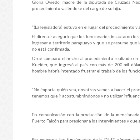
Gloria Oviedo, madre de la diputada de Cruzada Naci
procedimiento valiéndose del cargo de su hija.
“(La legisladora) estuvo en el lugar del procedimiento y 
El director aseguró que los funcionarios incautaron lo
ingresar a territorio paraguayo y que se presume que 
no está confirmada.
Orué comparó el hecho al procedimiento realizado en l
Kueider, que ingresó al país con más de 200 mil dóla
hombre habría intentado frustrar el trabajo de los func
“No importa quién sea, nosotros vamos a hacer el proc
tenemos que ir acostumbrándonos y no utilizar influenci
En comunicación con la producción de la mencionada 
Puerto Falcón para presionar a los intervinientes y que
Sin embargo, los funcionarios de la DNIT afirman q