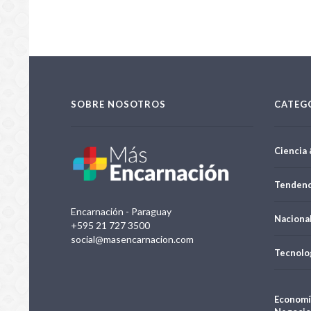
SOBRE NOSOTROS
CATEG
Ciencia 
Tendenc
Encarnación - Paraguay
Naciona
+595 21 727 3500
social@masencarnacion.com
Tecnolo
Economí