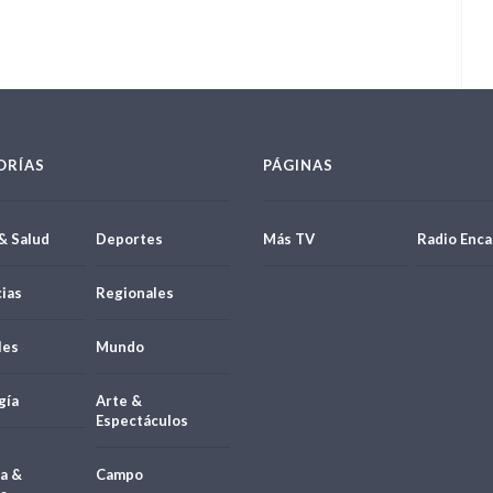
ORÍAS
PÁGINAS
& Salud
Deportes
Más TV
Radio Enca
ias
Regionales
les
Mundo
gía
Arte &
Espectáculos
a &
Campo