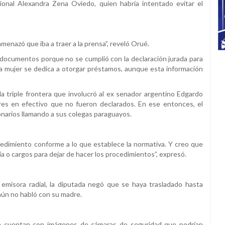
onal Alexandra Zena Oviedo, quien habría intentado evitar el
amenazó que iba a traer a la prensa”, reveló Orué.
s documentos porque no se cumplió con la declaración jurada para
la mujer se dedica a otorgar préstamos, aunque esta información
a triple frontera que involucró al ex senador argentino Edgardo
res en efectivo que no fueron declarados. En ese entonces, el
ionarios llamando a sus colegas paraguayos.
edimiento conforme a lo que establece la normativa. Y creo que
a o cargos para dejar de hacer los procedimientos”, expresó.
emisora radial, la diputada negó que se haya trasladado hasta
 aún no habló con su madre.
ue cuentan con imágenes de cámaras de seguridad que podrían