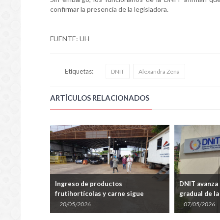
confirmar la presencia de la legisladora.
FUENTE: UH
Etiquetas:
DNIT
Alexandra Zena
ARTÍCULOS RELACIONADOS
salto al
Ingreso de productos
DNIT avanza
Mariano
frutihortícolas y carne sigue
gradual de la
prohibido por el puente San Roque
electrónica 
20/05/2026
07/05/2026