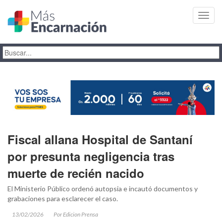
Toggl
navig
Fiscal allana Hospital de Santaní
por presunta negligencia tras
muerte de recién nacido
El Ministerio Público ordenó autopsia e incautó documentos y
grabaciones para esclarecer el caso.
13/02/2026
Por Edicion Prensa