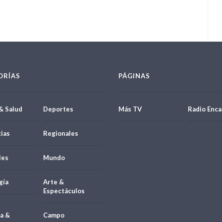
ORÍAS
PÁGINAS
& Salud
Deportes
Más TV
Radio Enca
ias
Regionales
les
Mundo
gía
Arte &
Espectáculos
a &
Campo