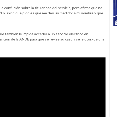
a confusión sobre la titularidad del servicio, pero afirma que no
“Lo único que pido es que me den un medidor a mi nombre y que
 que también le impide acceder a un servicio eléctrico en
ención de la ANDE para que se revise su caso y se le otorgue una