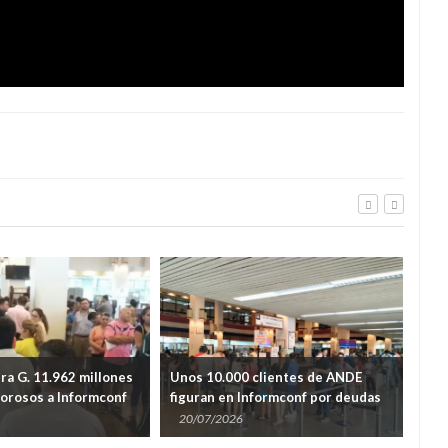
a G. 11.962 millones
Unos 10.000 clientes de ANDE
Repo
orosos a Informconf
figuran en Informconf por deudas
ilum
pendientes
Inte
20/07/2026
15
de 