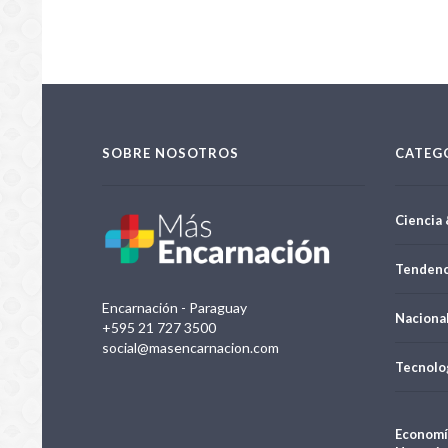
SOBRE NOSOTROS
CATEG
Ciencia 
Tendenc
Encarnación - Paraguay
Naciona
+595 21 727 3500
social@masencarnacion.com
Tecnolo
Economí