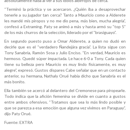
absolutamente nada al ver a sus ídolos albirrojos de cerca.
“Terminó la práctica y se acercaron. ¿Quién iba a desaprovechar
tenerle a su jugador tan cerca? Tanto a Maurício como a Alderete
les mandé mis piropos y no me dio pena, más bien, mucha alegría”,
confesó a Extraming. Paty se animó a más y hasta armó su “top 5”
de los más churros de la selección, liderado por el “brasiguayo”.
En segundo puesto puso a Omar Alderete, a quien no dudó en
decirle que es el “verdadero Ñandejára gracia”. La lista sigue con
Tony Sanabria, Ramón Sosa y Julio Enciso. “En verdad, Mauricio es
hermoso. Quedé súper impactada. Le hace 6-0 a Tony. Cada quien
tiene su belleza pero Maurício es muy lindo físicamente, es muy
alegre”, expresó. Gustos dispares Cabe señalar que en un contacto
anterior, su hermana, Nathaly Orué había dicho que Sanabria es el
más bonito.
Ella también se acercó al delantero del Cremonese para piropearle.
Todo indica que la afición femenina se divide en cuanto a gustos
entre ambos ofensivos. “Tratamos que sea lo más lindo posible y
que se parezca a esa emoción que alguna vez vivimos en Paraguay”,
dijo Paty Orué.
Fuente: EXTRA