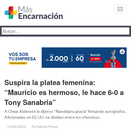
Toggl
navig
Suspira la platea femenina:
“Maurício es hermoso, le hace 6-0 a
Tony Sanabria”
A Omar Alderete le dijeron “Ñandejára gracia” firmando autógrafos.
Aficionadas en EE.UU. se dividen entre los ofensivos.
11/06/2026
Por Edicion Prensa