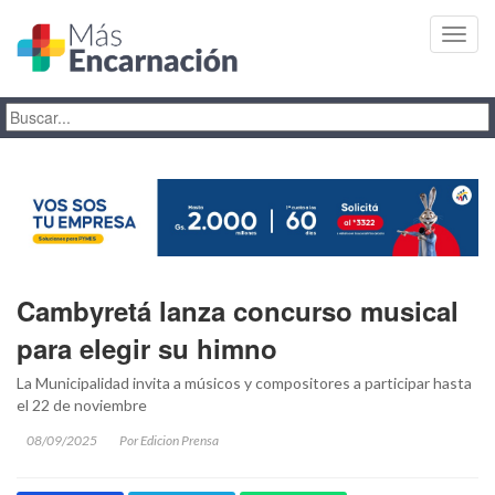
Toggl
navig
Cambyretá lanza concurso musical
para elegir su himno
La Municipalidad invita a músicos y compositores a participar hasta
el 22 de noviembre
08/09/2025
Por Edicion Prensa