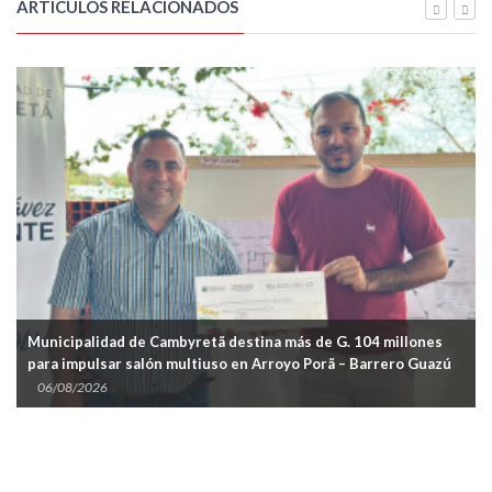
ARTÍCULOS RELACIONADOS
 Cambyretã destina más de G. 104 millones
Cambyretã intensific
lón multiuso en Arroyo Porã – Barrero Guazú
mantenimiento vial 
06/08/2026