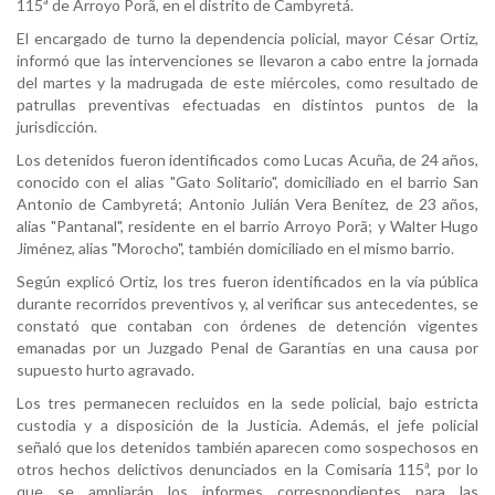
115ª de Arroyo Porã, en el distrito de Cambyretá.
El encargado de turno la dependencia policial, mayor César Ortiz,
informó que las intervenciones se llevaron a cabo entre la jornada
del martes y la madrugada de este miércoles, como resultado de
patrullas preventivas efectuadas en distintos puntos de la
jurisdicción.
Los detenidos fueron identificados como Lucas Acuña, de 24 años,
conocido con el alias "Gato Solitario", domiciliado en el barrio San
Antonio de Cambyretá; Antonio Julián Vera Benítez, de 23 años,
alias "Pantanal", residente en el barrio Arroyo Porã; y Walter Hugo
Jiménez, alias "Morocho", también domiciliado en el mismo barrio.
Según explicó Ortiz, los tres fueron identificados en la vía pública
durante recorridos preventivos y, al verificar sus antecedentes, se
constató que contaban con órdenes de detención vigentes
emanadas por un Juzgado Penal de Garantías en una causa por
supuesto hurto agravado.
Los tres permanecen recluidos en la sede policial, bajo estricta
custodia y a disposición de la Justicia. Además, el jefe policial
señaló que los detenidos también aparecen como sospechosos en
otros hechos delictivos denunciados en la Comisaría 115ª, por lo
que se ampliarán los informes correspondientes para las