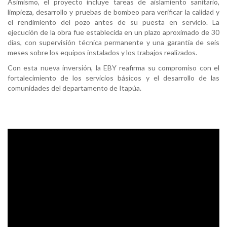
Asimismo, el proyecto incluye tareas de aislamiento sanitario,
limpieza, desarrollo y pruebas de bombeo para verificar la calidad y
el rendimiento del pozo antes de su puesta en servicio. La
ejecución de la obra fue establecida en un plazo aproximado de 30
días, con supervisión técnica permanente y una garantía de seis
meses sobre los equipos instalados y los trabajos realizados.
Con esta nueva inversión, la EBY reafirma su compromiso con el
fortalecimiento de los servicios básicos y el desarrollo de las
comunidades del departamento de Itapúa.