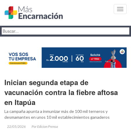
Toggl
navig
Inician segunda etapa de
vacunación contra la fiebre aftosa
en Itapúa
La campaña apunta a inmunizar más de 100 mil terneros y
desmamantes en unos 10 mil establecimientos ganaderos
22/05/2026
Por Edicion Prensa