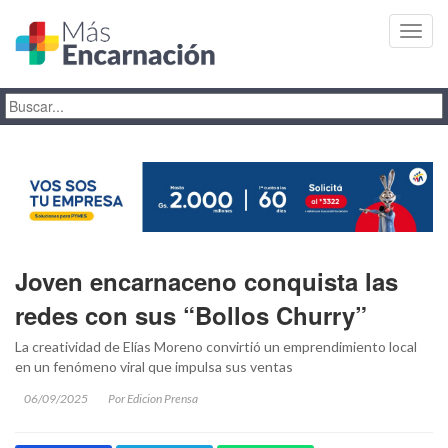
Toggl
navig
Joven encarnaceno conquista las
redes con sus “Bollos Churry”
La creatividad de Elías Moreno convirtió un emprendimiento local
en un fenómeno viral que impulsa sus ventas
06/09/2025
Por Edicion Prensa