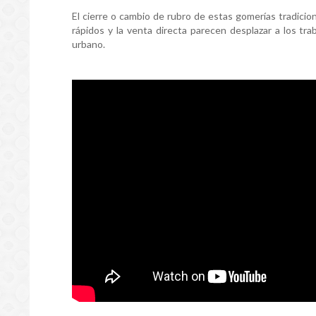
El cierre o cambio de rubro de estas gomerías tradicion
rápidos y la venta directa parecen desplazar a los tr
urbano.