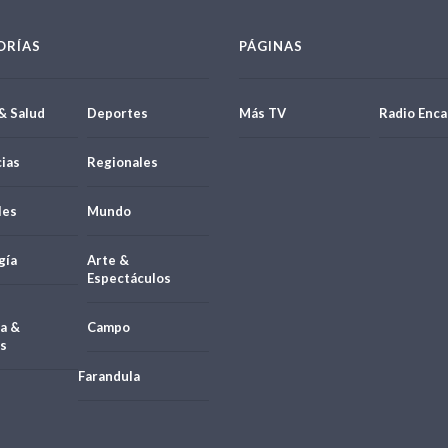
ORÍAS
PÁGINAS
& Salud
Deportes
Más TV
Radio Enca
ias
Regionales
les
Mundo
gía
Arte &
Espectáculos
a &
Campo
s
Farandula