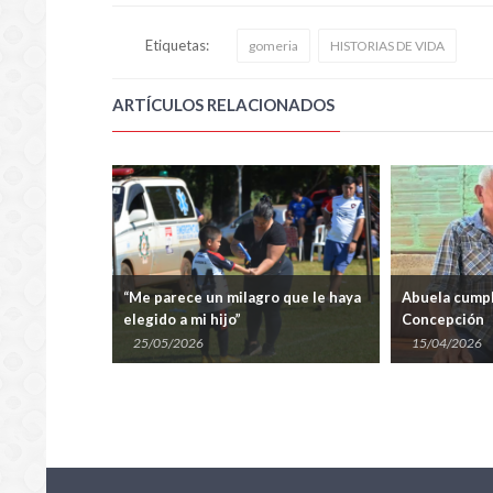
Etiquetas:
gomeria
HISTORIAS DE VIDA
ARTÍCULOS RELACIONADOS
s Unidos: La
“Me parece un milagro que le haya
Abuela cumpl
oven estrella
elegido a mi hijo”
Concepción
25/05/2026
15/04/2026