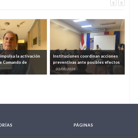
impulsa la activación
Instituciones coordinan acciones
Mun
de Comando de
preventivas ante posibles efectos
for
nte la amenaza del
del fenómeno de El Niño
nue
03/08/2026
01
El Niño
ORÍAS
PÁGINAS