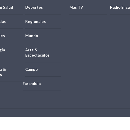
& Salud
Deportes
Más TV
Radio Enca
ias
Regionales
les
Mundo
gía
Arte &
Espectáculos
a &
Campo
s
Farandula
21