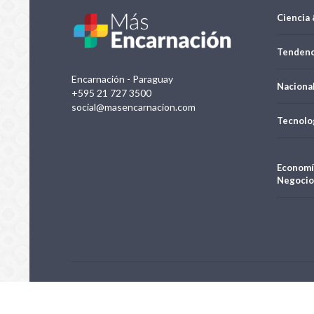
Ciencia 
Tendenc
Encarnación - Paraguay
Naciona
+595 21 727 3500
social@masencarnacion.com
Tecnolo
Economí
Negocio
Negocios e Inversiones S.A.| Todos los derechos reservados 20