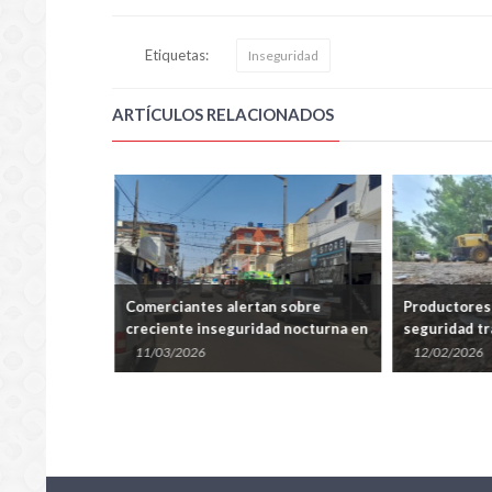
Etiquetas:
Inseguridad
ARTÍCULOS RELACIONADOS
n machete a
Comerciantes alertan sobre
Productores
ngresó a su
creciente inseguridad nocturna en
seguridad tr
ón
el Circuito Comercial de
Itapúa
11/03/2026
12/02/2026
Encarnación