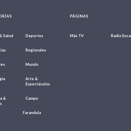
ORÍAS
PÁGINAS
& Salud
Deportes
Más TV
Radio Enca
ias
Regionales
les
Mundo
gía
Arte &
Espectáculos
a &
Campo
s
Farandula