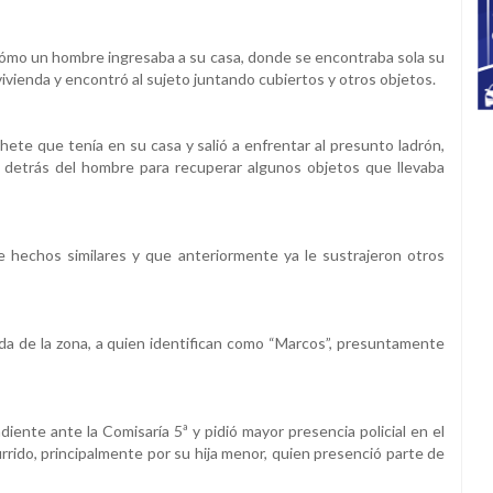
cómo un hombre ingresaba a su casa, donde se encontraba sola su
a vivienda y encontró al sujeto juntando cubiertos y otros objetos.
hete que tenía en su casa y salió a enfrentar al presunto ladrón,
le detrás del hombre para recuperar algunos objetos que llevaba
e hechos similares y que anteriormente ya le sustrajeron otros
da de la zona, a quien identifican como “Marcos”, presuntamente
iente ante la Comisaría 5ª y pidió mayor presencia policial en el
rido, principalmente por su hija menor, quien presenció parte de