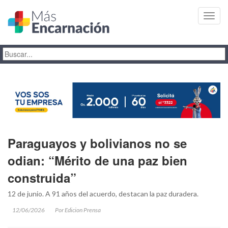
Toggl
navig
Paraguayos y bolivianos no se
odian: “Mérito de una paz bien
construida”
12 de junio. A 91 años del acuerdo, destacan la paz duradera.
12/06/2026
Por Edicion Prensa