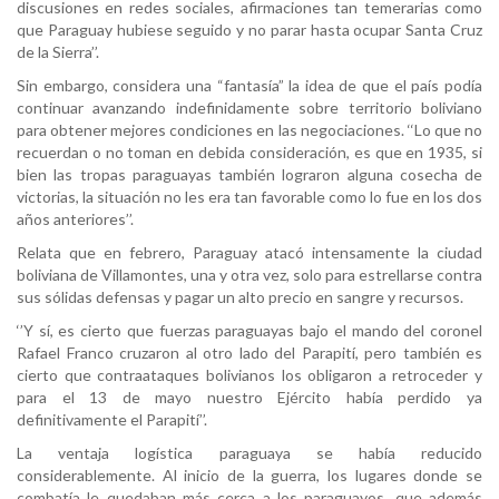
discusiones en redes sociales, afirmaciones tan temerarias como
que Paraguay hubiese seguido y no parar hasta ocupar Santa Cruz
de la Sierra’’.
Sin embargo, considera una “fantasía” la idea de que el país podía
continuar avanzando indefinidamente sobre territorio boliviano
para obtener mejores condiciones en las negociaciones. ‘‘Lo que no
recuerdan o no toman en debida consideración, es que en 1935, si
bien las tropas paraguayas también lograron alguna cosecha de
victorias, la situación no les era tan favorable como lo fue en los dos
años anteriores’’.
Relata que en febrero, Paraguay atacó intensamente la ciudad
boliviana de Villamontes, una y otra vez, solo para estrellarse contra
sus sólidas defensas y pagar un alto precio en sangre y recursos.
‘’Y sí, es cierto que fuerzas paraguayas bajo el mando del coronel
Rafael Franco cruzaron al otro lado del Parapití, pero también es
cierto que contraataques bolivianos los obligaron a retroceder y
para el 13 de mayo nuestro Ejército había perdido ya
definitivamente el Parapití’’.
La ventaja logística paraguaya se había reducido
considerablemente. Al inicio de la guerra, los lugares donde se
combatía le quedaban más cerca a los paraguayos, que además