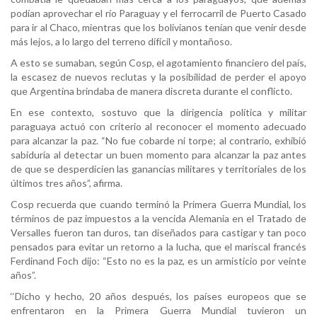
podían aprovechar el río Paraguay y el ferrocarril de Puerto Casado
para ir al Chaco, mientras que los bolivianos tenían que venir desde
más lejos, a lo largo del terreno difícil y montañoso.
A esto se sumaban, según Cosp, el agotamiento financiero del país,
la escasez de nuevos reclutas y la posibilidad de perder el apoyo
que Argentina brindaba de manera discreta durante el conflicto.
En ese contexto, sostuvo que la dirigencia política y militar
paraguaya actuó con criterio al reconocer el momento adecuado
para alcanzar la paz. “No fue cobarde ni torpe; al contrario, exhibió
sabiduría al detectar un buen momento para alcanzar la paz antes
de que se desperdicien las ganancias militares y territoriales de los
últimos tres años”, afirma.
Cosp recuerda que cuando terminó la Primera Guerra Mundial, los
términos de paz impuestos a la vencida Alemania en el Tratado de
Versalles fueron tan duros, tan diseñados para castigar y tan poco
pensados para evitar un retorno a la lucha, que el mariscal francés
Ferdinand Foch dijo: “Esto no es la paz, es un armisticio por veinte
años”.
‘‘Dicho y hecho, 20 años después, los países europeos que se
enfrentaron en la Primera Guerra Mundial tuvieron un