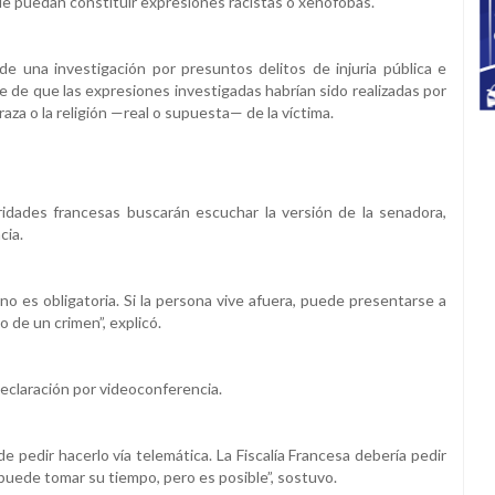
 puedan constituir expresiones racistas o xenófobas.
 de una investigación por presuntos delitos de injuria pública e
ante de que las expresiones investigadas habrían sido realizadas por
 raza o la religión —real o supuesta— de la víctima.
toridades francesas buscarán escuchar la versión de la senadora,
cia.
no es obligatoria. Si la persona vive afuera, puede presentarse a
 de un crimen”, explicó.
declaración por videoconferencia.
de pedir hacerlo vía telemática. La Fiscalía Francesa debería pedir
a puede tomar su tiempo, pero es posible”, sostuvo.