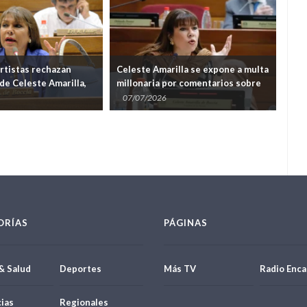
rtistas rechazan
Celeste Amarilla se expone a multa
“Dej
de Celeste Amarilla,
millonaria por comentarios sobre
res
aldan una sanción
Mbappé
Ama
07/07/2026
07
ORÍAS
PÁGINAS
& Salud
Deportes
Más TV
Radio Enca
ias
Regionales