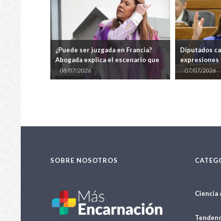
er
¿Puede ser juzgada en Francia?
Diputados ca
y si Celeste
Abogada explica el escenario que
expresiones 
ogado
enfrenta Celeste Amarilla
pero no resp
08/07/2026
07/07/2026
SOBRE NOSOTROS
CATEG
Ciencia 
Tendenc