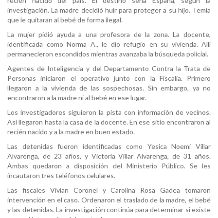
recién nacido del país. El destino sería España, según la
investigación. La madre decidió huir para proteger a su hijo. Temía
que le quitaran al bebé de forma ilegal.
La mujer pidió ayuda a una profesora de la zona. La docente,
identificada como Norma A., le dio refugio en su vivienda. Allí
permanecieron escondidos mientras avanzaba la búsqueda policial.
Agentes de Inteligencia y del Departamento Contra la Trata de
Personas iniciaron el operativo junto con la Fiscalía. Primero
llegaron a la vivienda de las sospechosas. Sin embargo, ya no
encontraron a la madre ni al bebé en ese lugar.
Los investigadores siguieron la pista con información de vecinos.
Así llegaron hasta la casa de la docente. En ese sitio encontraron al
recién nacido y a la madre en buen estado.
Las detenidas fueron identificadas como Yesica Noemí Villar
Alvarenga, de 23 años, y Victoria Villar Alvarenga, de 31 años.
Ambas quedaron a disposición del Ministerio Público. Se les
incautaron tres teléfonos celulares.
Las fiscales Vivian Coronel y Carolina Rosa Gadea tomaron
intervención en el caso. Ordenaron el traslado de la madre, el bebé
y las detenidas. La investigación continúa para determinar si existe