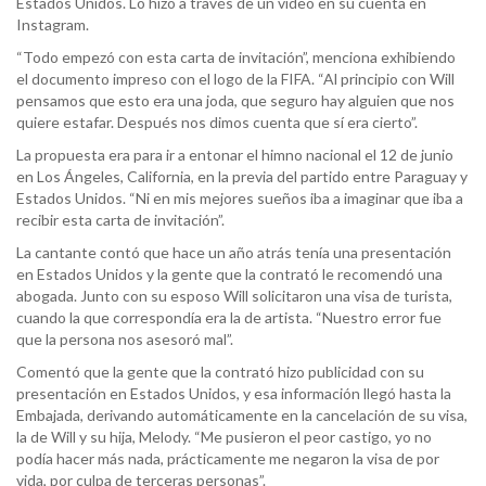
Estados Unidos. Lo hizo a través de un video en su cuenta en
Instagram.
“Todo empezó con esta carta de invitación”, menciona exhibiendo
el documento impreso con el logo de la FIFA. “Al principio con Will
pensamos que esto era una joda, que seguro hay alguien que nos
quiere estafar. Después nos dimos cuenta que sí era cierto”.
La propuesta era para ir a entonar el himno nacional el 12 de junio
en Los Ángeles, California, en la previa del partido entre Paraguay y
Estados Unidos. “Ni en mis mejores sueños iba a imaginar que iba a
recibir esta carta de invitación”.
La cantante contó que hace un año atrás tenía una presentación
en Estados Unidos y la gente que la contrató le recomendó una
abogada. Junto con su esposo Will solicitaron una visa de turista,
cuando la que correspondía era la de artista. “Nuestro error fue
que la persona nos asesoró mal”.
Comentó que la gente que la contrató hizo publicidad con su
presentación en Estados Unidos, y esa información llegó hasta la
Embajada, derivando automáticamente en la cancelación de su visa,
la de Will y su hija, Melody. “Me pusieron el peor castigo, yo no
podía hacer más nada, prácticamente me negaron la visa de por
vida, por culpa de terceras personas”.