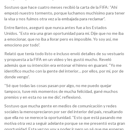
Sostuvo que hace cuatro meses recibió la carta de la FIFA: “Ahí
empezó nuestro tormento, porque luchamos muchísimo para tener
la visa y nos fuimos otra vez a la embajada para reclamar”.
Entre llantos, aseguró que nunca antes fue a los Estados
Unidos. “Esto era una gran oportunidad para mí. Dije que no me iba
a emocionar, que no iba a llorar pero es imposible. Yo soy así, me
emociono por todo”.
Relató que tenía todo listo e incluso envió detalles de su vestuario
y propuesta a la FIFA en un video y les gustó mucho. Reveló
además que su intención era entonar el himno en guaraní. “Yo me
identifico mucho con la gente del interior… por ellos, por mí, por de
donde vengo”.
“Sé que todas las cosas pasan por algo, no me puedo quejar
tampoco, tuve mis momentos de mucha felicidad, gané muchos
premios y en esta no se me dio”, reflexionó.
Sostuvo que mucha gente en medios de comunicación y redes
sociales la menospreciaron por ser del interior del país, resaltando
que ella no se merece la oportunidad. “Esto que está pasando me
motiva otra vez a seguir adelante porque se me presentó esta gran
oportunidad. Esta vez no voy a poder ir pero yo sé que me esperan