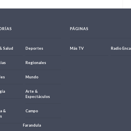
ORÍAS
PÁGINAS
& Salud
Deportes
Más TV
Radio Enca
ias
Regionales
les
Mundo
gía
Arte &
Espectáculos
a &
Campo
s
Farandula