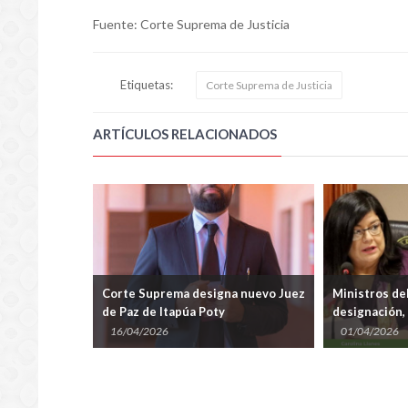
Fuente: Corte Suprema de Justicia
Etiquetas:
Corte Suprema de Justicia
ARTÍCULOS RELACIONADOS
pecial para
Corte Suprema designa nuevo Juez
Ministros de
ltranza PY
de Paz de Itapúa Poty
designación,
ascenso de ju
16/04/2026
01/04/2026